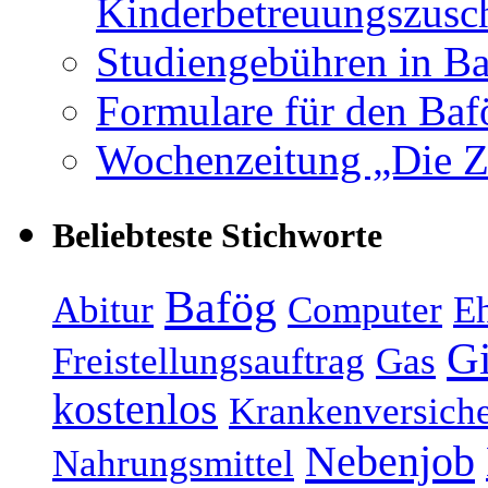
Kinderbetreuungszusc
Studiengebühren in B
Formulare für den Baf
Wochenzeitung „Die Z
Beliebteste Stichworte
Bafög
Abitur
Computer
Eh
Gi
Freistellungsauftrag
Gas
kostenlos
Krankenversich
Nebenjob
Nahrungsmittel